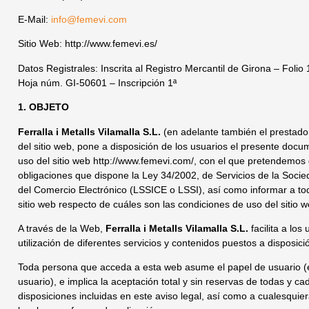
E-Mail:
info@femevi.com
Sitio Web: http://www.femevi.es/
Datos Registrales: Inscrita al Registro Mercantil de Girona – Foli
Hoja núm. GI-50601 – Inscripción 1ª
1. OBJETO
Ferralla i Metalls Vilamalla S.L.
(en adelante también el prestad
del sitio web, pone a disposición de los usuarios el presente docu
uso del sitio web http://www.femevi.com/, con el que pretendemos 
obligaciones que dispone la Ley 34/2002, de Servicios de la Socie
del Comercio Electrónico (LSSICE o LSSI), así como informar a tod
sitio web respecto de cuáles son las condiciones de uso del sitio w
A través de la Web,
Ferralla i Metalls Vilamalla S.L.
facilita a los
utilización de diferentes servicios y contenidos puestos a disposici
Toda persona que acceda a esta web asume el papel de usuario (e
usuario), e implica la aceptación total y sin reservas de todas y ca
disposiciones incluidas en este aviso legal, así como a cualesquier