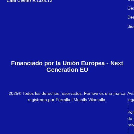
Codi Gestor E-1334.12
Ges
Des
Bio
Financiado por la Unión Europea - Next
Generation EU
2025® Todos los derechos reservados. Femevi es una marca
Aví
registrada por Ferralla i Metalls Vilamalla.
leg
|
Pol
de
pri
|