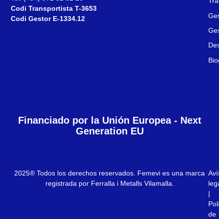
Tra
Codi Transportista T-3653
Ges
Codi Gestor E-1334.12
Ges
Des
Bio
Financiado por la Unión Europea - Next
Generation EU
2025® Todos los derechos reservados. Femevi es una marca
Aví
registrada por Ferralla i Metalls Vilamalla.
leg
|
Pol
de