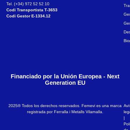
Tel. (+34) 972 52 52 10
Tra
Codi Transportista T-3653
Ges
Codi Gestor E-1334.12
Ges
Des
Bio
Financiado por la Unión Europea - Next
Generation EU
2025® Todos los derechos reservados. Femevi es una marca
Aví
registrada por Ferralla i Metalls Vilamalla.
leg
|
Pol