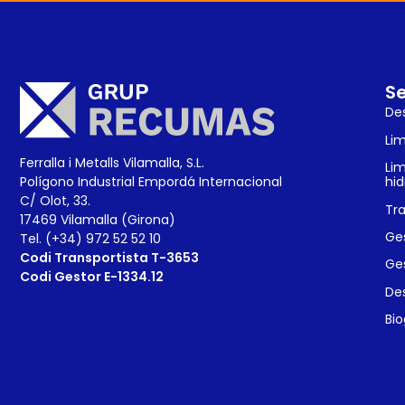
Se
Des
Lim
Ferralla i Metalls Vilamalla, S.L.
Li
Polígono Industrial Empordá Internacional
hid
C/ Olot, 33.
Tra
17469 Vilamalla (Girona)
Ges
Tel. (+34) 972 52 52 10
Codi Transportista T-3653
Ges
Codi Gestor E-1334.12
Des
Bi