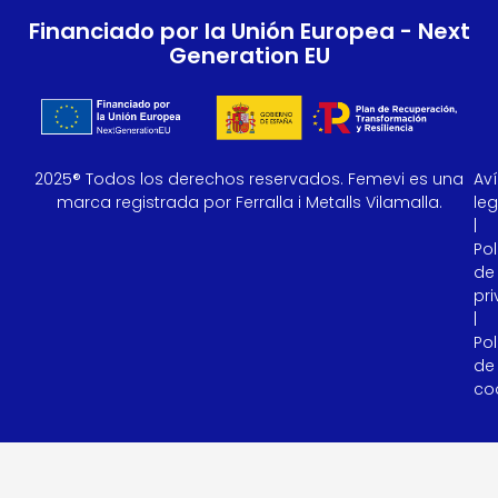
Financiado por la Unión Europea - Next
Generation EU
2025® Todos los derechos reservados. Femevi es una
Av
marca registrada por Ferralla i Metalls Vilamalla.
leg
|
Pol
de
pr
|
Pol
de
co